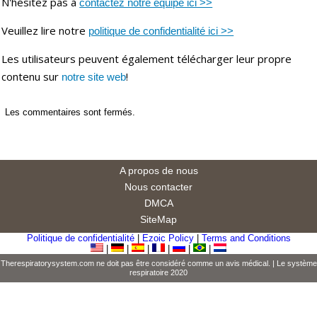
N'hésitez pas à
contactez notre équipe ici >>
Veuillez lire notre
politique de confidentialité ici >>
Les utilisateurs peuvent également télécharger leur propre
contenu sur
!
notre site web
Les commentaires sont fermés.
A propos de nous
Nous contacter
DMCA
SiteMap
Politique de confidentialité
|
Ezoic Policy
|
Terms and Conditions
|
|
|
|
|
|
Therespiratorysystem.com ne doit pas être considéré comme un avis médical. |
Le système
respiratoire
2020