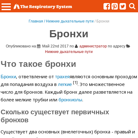
Меню
Главная /
Нижние дыхательные пути
/ Бронхи
Бронхи
Опубликовано на
Май 22nd 2017
по
администратор
по адресу
Нижние дыхательные пути
Что такое бронхи
, ответвление от
являются основным проходом
Бронхи
трахея
[1]
для попадания воздуха в
. Это множественное
легкие
число для бронхов. Каждый бронх далее разветвляется на
более мелкие трубки или
.
бронхиолы
Сколько существует первичных
бронхов
Существует два основных (внелегочных) бронха - правый и