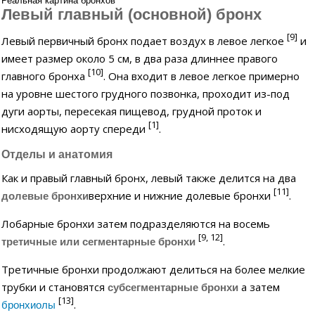
Реальная картина бронхов
Левый главный (основной) бронх
[9]
Левый первичный бронх подает воздух в левое легкое
и
имеет размер около 5 см, в два раза длиннее правого
[10]
главного бронха
. Она входит в левое легкое примерно
на уровне шестого грудного позвонка, проходит из-под
дуги аорты, пересекая пищевод, грудной проток и
[1]
нисходящую аорту спереди
.
Отделы и анатомия
Как и правый главный бронх, левый также делится на два
[11]
верхние и нижние долевые бронхи
.
долевые бронхи
Лобарные бронхи затем подразделяются на восемь
[9, 12]
.
третичные или сегментарные бронхи
Третичные бронхи продолжают делиться на более мелкие
трубки и становятся
а затем
субсегментарные бронхи
[13]
.
бронхиолы