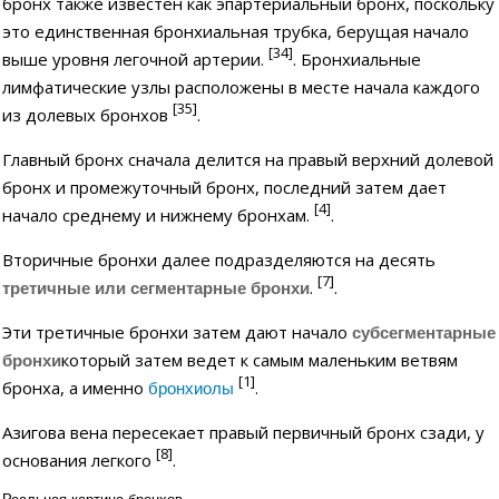
бронх также известен как эпартериальный бронх, поскольку
это единственная бронхиальная трубка, берущая начало
[34]
выше уровня легочной артерии.
. Бронхиальные
лимфатические узлы расположены в месте начала каждого
[35]
из долевых бронхов
.
Главный бронх сначала делится на правый верхний долевой
бронх и промежуточный бронх, последний затем дает
[4]
начало среднему и нижнему бронхам.
.
Вторичные бронхи далее подразделяются на десять
[7]
.
.
третичные или сегментарные бронхи
Эти третичные бронхи затем дают начало
субсегментарные
который затем ведет к самым маленьким ветвям
бронхи
[1]
бронха, а именно
.
бронхиолы
Азигова вена пересекает правый первичный бронх сзади, у
[8]
основания легкого
.