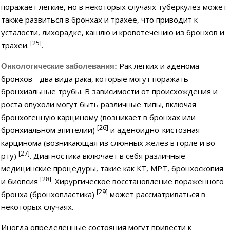
поражает легкие, но в некоторых случаях туберкулез может
также развиться в бронхах и трахее, что приводит к
усталости, лихорадке, кашлю и кровотечению из бронхов и
[25]
трахеи.
.
Рак легких и аденома
Онкологические заболевания:
бронхов - два вида рака, которые могут поражать
бронхиальные трубы. В зависимости от происхождения и
роста опухоли могут быть различные типы, включая
бронхогенную карциному (возникает в бронхах или
[26]
бронхиальном эпителии)
и аденоидно-кистозная
карцинома (возникающая из слюнных желез в горле и во
[27]
рту)
. Диагностика включает в себя различные
медицинские процедуры, такие как КТ, МРТ, бронхоскопия
[28]
и биопсия
. Хирургическое восстановление пораженного
[29]
бронха (бронхопластика)
может рассматриваться в
некоторых случаях.
Иногда определенные состояния могут привести к