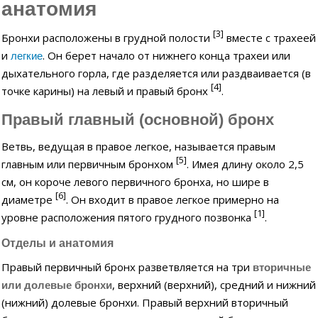
анатомия
[3]
Бронхи расположены в грудной полости
вместе с трахеей
и
. Он берет начало от нижнего конца трахеи или
легкие
дыхательного горла, где разделяется или раздваивается (в
[4]
точке карины) на левый и правый бронх
.
Правый главный (основной) бронх
Ветвь, ведущая в правое легкое, называется правым
[5]
главным или первичным бронхом
. Имея длину около 2,5
см, он короче левого первичного бронха, но шире в
[6]
диаметре
. Он входит в правое легкое примерно на
[1]
уровне расположения пятого грудного позвонка
.
Отделы и анатомия
Правый первичный бронх разветвляется на три
вторичные
, верхний (верхний), средний и нижний
или долевые бронхи
(нижний) долевые бронхи. Правый верхний вторичный