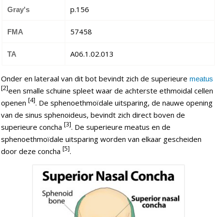
p.156
Gray's
57458
FMA
A06.1.02.013
TA
Onder en lateraal van dit bot bevindt zich de superieure
meatus
[2]
een smalle schuine spleet waar de achterste ethmoidal cellen
[4]
openen
. De sphenoethmoïdale uitsparing, de nauwe opening
van de sinus sphenoideus, bevindt zich direct boven de
[3]
superieure concha
. De superieure meatus en de
sphenoethmoïdale uitsparing worden van elkaar gescheiden
[5]
door deze concha
.