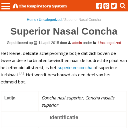
Menu
Home /
Uncategorized
/ Superior Nasal Concha
Superior Nasal Concha
Gepubliceerd op
14 april 2015
door
admin
onder
Uncategorized
Het kleine, delicate schelpvormige botje dat zich boven de
twee andere turbinaten bevindt en naar de loodrechte plaat van
het ethmoid uitsteekt, is het
of superieur
superieure concha
[1]
turbinaat
. Het wordt beschouwd als een deel van het
ethmoid bot.
Concha nasi superior,
Concha nasalis
Latijn
superior
Identificatie