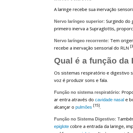
A laringe recebe sua inervação sensor
Surgindo do g
Nervo laríngeo superior:
primeiro inerva a Supraglottis, propo
Tem origem 
Nervo laríngeo recorrente:
[3
recebe a inervação sensorial do RLN
Qual é a função da 
Os sistemas respiratório e digestivo 
voz é produzir sons e fala.
Propo
Função no sistema respiratório:
ar entra através do
e bo
cavidade nasal
[15]
alcançar o
.
pulmões
Também 
Função no Sistema Digestivo:
cobre a entrada da laringe, im
epiglote