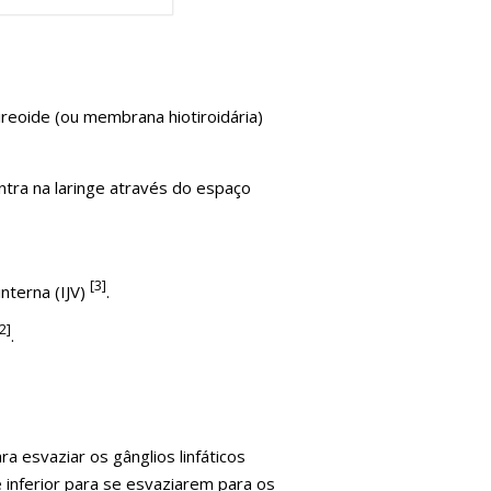
ireoide (ou membrana hiotiroidária)
 entra na laringe através do espaço
[3]
interna (IJV)
.
2]
.
 esvaziar os gânglios linfáticos
 inferior para se esvaziarem para os