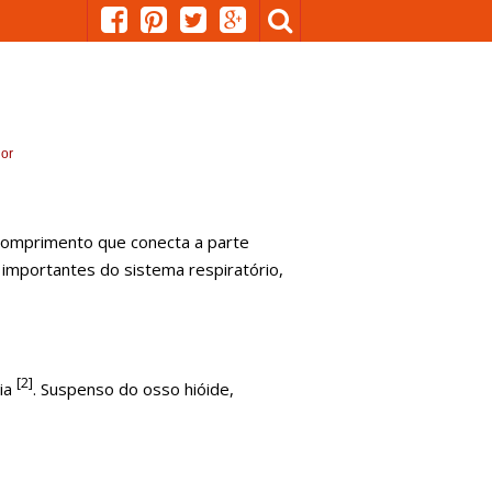
ior
 comprimento que conecta a parte
 importantes do sistema respiratório,
[2]
éia
. Suspenso do osso hióide,