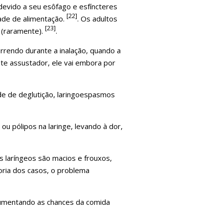
devido a seu esôfago e esfíncteres
[22]
dade de alimentação.
. Os adultos
[23]
 (raramente).
.
rendo durante a inalação, quando a
nte assustador, ele vai embora por
de de deglutição, laringoespasmos
 pólipos na laringe, levando à dor,
 laríngeos são macios e frouxos,
oria dos casos, o problema
aumentando as chances da comida