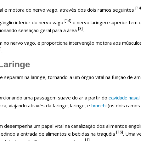
[14
ial e motora do nervo vago, através dos dois ramos seguintes
[14]
ânglio inferior do nervo vago
o nervo laríngeo superior tem d
[3]
rcionando sensação geral para a área
.
no nervo vago, e proporciona intervenção motora aos músculos in
]
.
Laringe
se separam na laringe, tornando-a um órgão vital na função de am
rcionando uma passagem suave do ar a partir do
cavidade nasal
ca, viajando através da faringe, laringe, e
(os dois ramos 
bronchi
desempenha um papel vital na canalização dos alimentos engoli
[16]
pedindo a entrada de alimentos e bebidas na traquéia
. Uma v
[1]