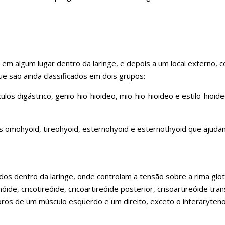
m algum lugar dentro da laringe, e depois a um local externo, 
ue são ainda classificados em dois grupos:
los digástrico, genio-hio-hioideo, mio-hio-hioideo e estilo-hioi
omohyoid, tireohyoid, esternohyoid e esternothyoid que ajudam 
ados dentro da laringe, onde controlam a tensão sobre a rima glo
óide, cricotireóide, cricoartireóide posterior, crisoartireóide tran
os de um músculo esquerdo e um direito, exceto o interaryten