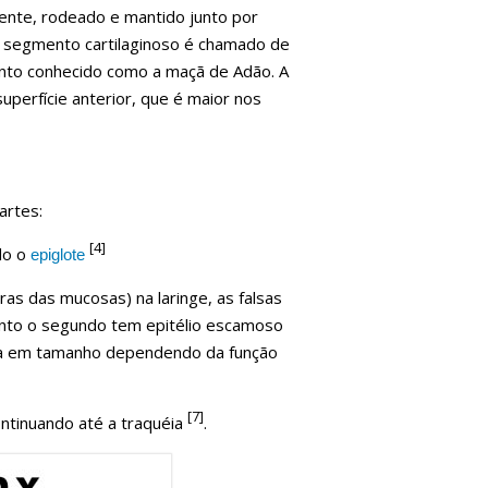
ente, rodeado e mantido junto por
r segmento cartilaginoso é chamado de
nto conhecido como a maçã de Adão. A
uperfície anterior, que é maior nos
artes:
[4]
do o
epiglote
ras das mucosas) na laringe, as falsas
uanto o segundo tem epitélio escamoso
aria em tamanho dependendo da função
[7]
ontinuando até a traquéia
.