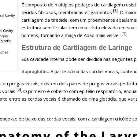
É composto de múltiplos pedaços de cartilagem resist
[3]
tecidos fibrosos, membranas e ligamentos
. O maio
cartilagem da tireóide, com um proeminente abaulame
estrutura semicircular tem uma crista elevada em sua s
[1]
homens, tornando a maçã de Adão mais visível.
.
Estrutura de Cartilagem de Laringe
Sua cavidade interna pode ser dividida nas seguintes p
A parte acima das cordas vocais, conten
Supraglottis:
s ou pregas vocais; existem dois pares de pregas vocais (estrutu
[5]
s vocais
. O primeiro é coberto com epitélio respiratório, enq
erto entre as cordas vocais é chamado de rima glottidis, que v
endo-se de baixo das cordas vocais, com a cartilagem cricóide c