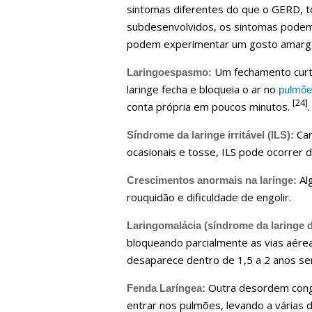
sintomas diferentes do que o GERD, t
subdesenvolvidos, os sintomas podem i
podem experimentar um gosto amargo 
Um fechamento curto
Laringoespasmo:
laringe fecha e bloqueia o ar no
pulmõe
[24]
conta própria em poucos minutos.
.
Car
Síndrome da laringe irritável (ILS):
ocasionais e tosse, ILS pode ocorrer 
Alg
Crescimentos anormais na laringe:
rouquidão e dificuldade de engolir.
Laringomalácia (síndrome da laringe 
bloqueando parcialmente as vias aére
desaparece dentro de 1,5 a 2 anos se
Outra desordem congê
Fenda Laríngea:
entrar nos pulmões, levando a várias 