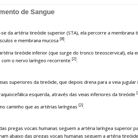
imento de Sangue
se da artéria tireóide superior (STA), ela percorre a membrana t
[8]
 músculos e membrana mucosa
.
artéria tireóide inferior (que surge do tronco tireoscervical), ela
[2]
 com o nervo laríngeo recorrente
.
ias superiores da tireóide, que depois drena para a veia jugular 
[
raquiocefálica esquerda, através das veias inferiores da tireóide
[2]
o caminho que as artérias laríngeas
.
as pregas vocais humanas seguem a artéria laríngea superior para
nam abaixo das pregas vocais humanas seguem a artéria tireóide