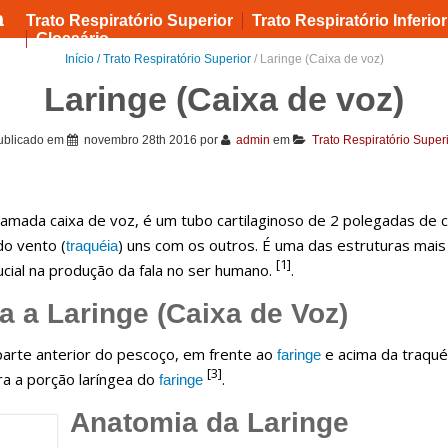
Trato Respiratório Superior
Trato Respiratório Inferior
Glossário
Início /
Trato Respiratório Superior
/ Laringe (Caixa de voz)
Laringe (Caixa de voz)
ublicado em
novembro 28th 2016
por
admin
em
Trato Respiratório Super
amada caixa de voz, é um tubo cartilaginoso de 2 polegadas de
do vento (
) uns com os outros. É uma das estruturas mais
traquéia
[1]
al na produção da fala no ser humano.
.
a a Laringe (Caixa de Voz)
a parte anterior do pescoço, em frente ao
e acima da traqu
faringe
[3]
ra a porção laríngea do
.
faringe
Anatomia da Laringe