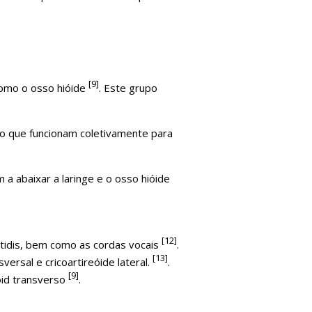
[9]
como o osso hióide
. Este grupo
deo que funcionam coletivamente para
a abaixar a laringe e o osso hióide
[12]
ttidis, bem como as cordas vocais
.
[13]
sversal e cricoartireóide lateral.
.
[9]
oid transverso
.