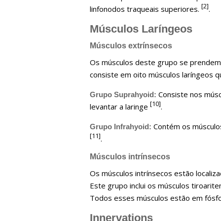
[2]
linfonodos traqueais superiores.
.
Músculos Laríngeos
Músculos extrínsecos
Os músculos deste grupo se prendem e
consiste em oito músculos laríngeos q
Consiste nos múscu
Grupo Suprahyoid:
[10]
levantar a laringe
.
Contém os músculos 
Grupo Infrahyoid:
[11]
.
Músculos intrínsecos
Os músculos intrínsecos estão localiz
Este grupo inclui os músculos tiroariten
Todos esses músculos estão em fósfor
Innervations