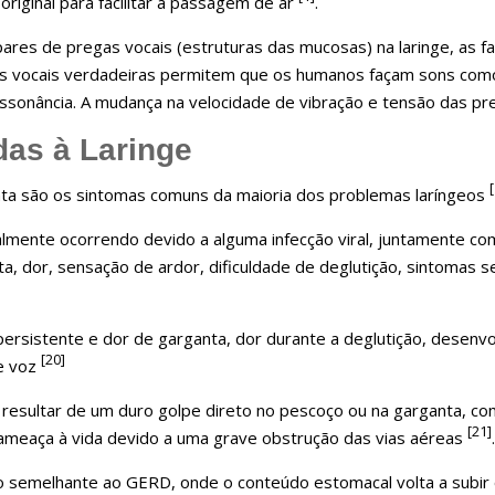
original para facilitar a passagem de ar
.
ares de pregas vocais (estruturas das mucosas) na laringe, as f
as vocais verdadeiras permitem que os humanos façam sons como 
essonância. A mudança na velocidade de vibração e tensão das pr
as à Laringe
ta são os sintomas comuns da maioria dos problemas laríngeos
lmente ocorrendo devido a alguma infecção viral, juntamente co
ta, dor, sensação de ardor, dificuldade de deglutição, sintomas 
persistente e dor de garganta, dor durante a deglutição, desenv
[20]
de voz
resultar de um duro golpe direto no pescoço ou na garganta, co
[21]
 ameaça à vida devido a uma grave obstrução das vias aéreas
.
 semelhante ao GERD, onde o conteúdo estomacal volta a subir 