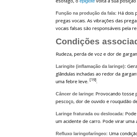
esôfago, o
volta à sua posição 
epiglote
Há dois p
Função na produção da fala:
pregas vocais. As vibrações das preg
vocais falsas são responsáveis pela r
Condições associad
Rudeza, perda de voz e dor de gargan
Gera
Laringite (inflamação da laringe):
glândulas inchadas ao redor da gargan
[19]
uma febre leve.
.
: Provocando tosse 
Câncer de laringe
pescoço, dor de ouvido e rouquidão 
Pode 
Laringe fraturada ou deslocada:
um acidente de carro. Pode virar uma
Uma condição
Refluxo laringofaríngeo: