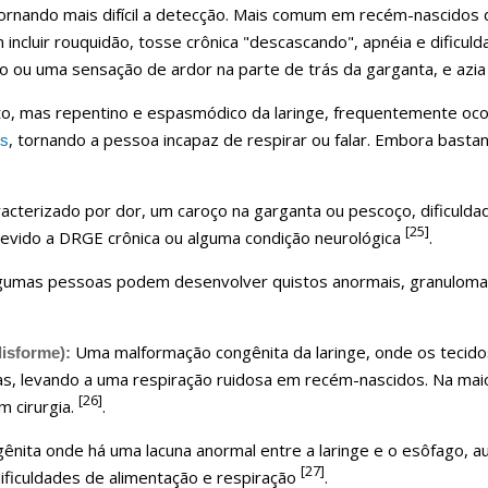
ornando mais difícil a detecção. Mais comum em recém-nascidos 
ncluir rouquidão, tosse crônica "descascando", apnéia e dificul
ou uma sensação de ardor na parte de trás da garganta, e azia
, mas repentino e espasmódico da laringe, frequentemente ocor
, tornando a pessoa incapaz de respirar ou falar. Embora basta
s
acterizado por dor, um caroço na garganta ou pescoço, dificulda
[25]
devido a DRGE crônica ou alguma condição neurológica
.
umas pessoas podem desenvolver quistos anormais, granuloma ou
Uma malformação congênita da laringe, onde os tecidos
disforme):
as, levando a uma respiração ruidosa em recém-nascidos. Na mai
[26]
m cirurgia.
.
nita onde há uma lacuna anormal entre a laringe e o esôfago, 
[27]
dificuldades de alimentação e respiração
.