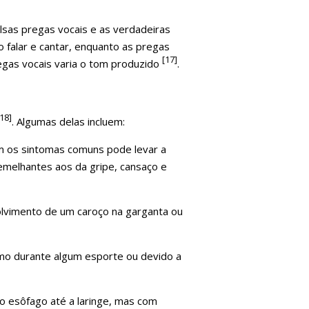
alsas pregas vocais e as verdadeiras
falar e cantar, enquanto as pregas
[17]
egas vocais varia o tom produzido
.
[18]
. Algumas delas incluem:
m os sintomas comuns pode levar a
semelhantes aos da gripe, cansaço e
olvimento de um caroço na garganta ou
mo durante algum esporte ou devido a
o esôfago até a laringe, mas com