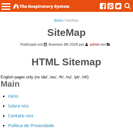
Menu
Início /
SiteMap
SiteMap
Publicado em
fevereiro 8th 2026
por
admin
em
HTML Sitemap
English pages only (no /de/, /es/, /fr/, /ru/, /pt/, /nl/)
Main
Início
Sobre nós
Contate-nos
Política de Privacidade